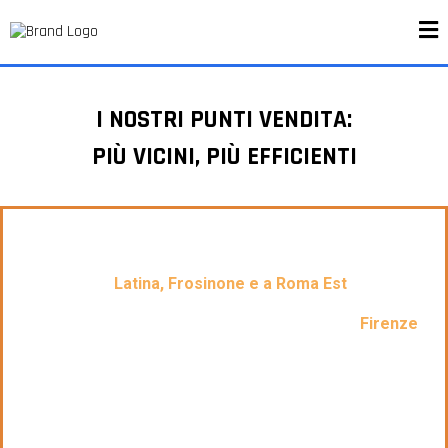
I NOSTRI PUNTI VENDITA:
PIÙ VICINI, PIÙ EFFICIENTI
Operiamo principalmente nel centro Italia, nelle provincie
di
Latina, Frosinone e a Roma Est
.
Siamo presenti con un punto vendita anche a
Firenze
.
Con i nostri clienti ci incontriamo di persona così
comprendiamo più facilmente le loro esigenze e
costruiscono rapporti di fiducia duraturi.
È anche per questo che negli anni siamo riusciti a